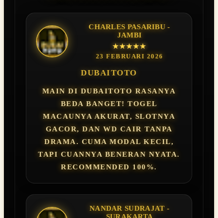
CHARLES PASARIBU -
JAMBI
★★★★★
23 FEBRUARI 2026
DUBAITOTO
MAIN DI DUBAITOTO RASANYA
BEDA BANGET! TOGEL
MACAUNYA AKURAT, SLOTNYA
GACOR, DAN WD CAIR TANPA
DRAMA. CUMA MODAL KECIL,
TAPI CUANNYA BENERAN NYATA.
RECOMMENDED 100%.
NANDAR SUDRAJAT -
SURAKARTA